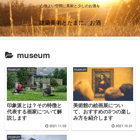
心地よい空間に美術と少しのお酒を
建築美術とたまに、お酒
museum
museum
museum
印象派とは？その特徴と
美術館の絵画展につい
代表する画家について解
て、おすすめの3つの楽し
説します
み方を紹介します
2021.11.03
2021.10.31
museum